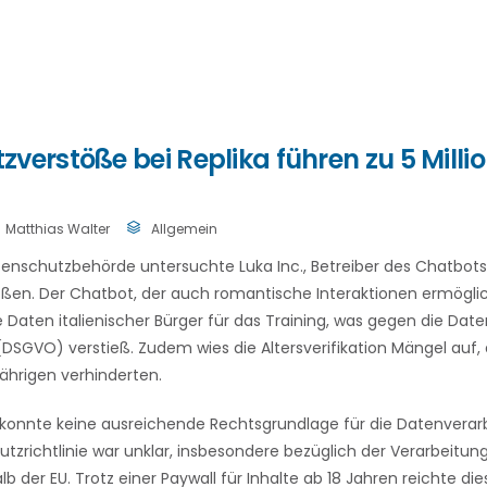
verstöße bei Replika führen zu 5 Milli
Matthias Walter
Allgemein
atenschutzbehörde untersuchte Luka Inc., Betreiber des Chatbots
ßen. Der Chatbot, der auch romantische Interaktionen ermögli
aten italienischer Bürger für das Training, was gegen die Dat
SGVO) verstieß. Zudem wies die Altersverifikation Mängel auf, 
ährigen verhinderten.
onnte keine ausreichende Rechtsgrundlage für die Datenverar
tzrichtlinie war unklar, insbesondere bezüglich der Verarbeitu
b der EU. Trotz einer Paywall für Inhalte ab 18 Jahren reichte di