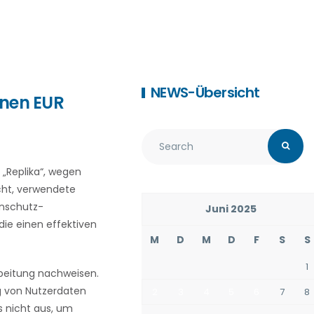
NEWS-Übersicht
onen EUR
 „Replika“, wegen
cht, verwendete
enschutz-
Juni 2025
die einen effektiven
M
D
M
D
F
S
S
1
beitung nachweisen.
ng von Nutzerdaten
2
3
4
5
6
7
8
es nicht aus, um