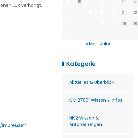
9
10
11
12
13
14
15
lionen EUR verhängt.
16
17
18
19
20
21
22
23
24
25
26
27
28
29
30
« Mai
Juli »
Kategorie
Aktuelles & Überblick
ISO 27001 Wissen & Infos
NIS2 Wissen &
Anforderungen
/impressum