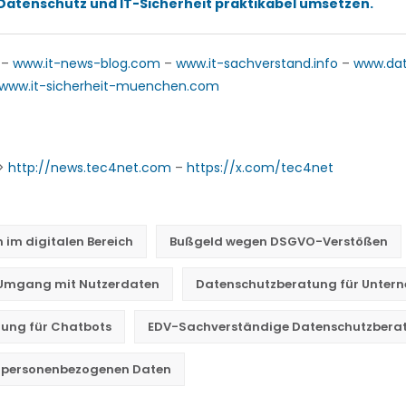
atenschutz und IT-Sicherheit praktikabel umsetzen.
–
www.it-news-blog.com
–
www.it-sachverstand.info
–
www.da
www.it-sicherheit-muenchen.com
->
http://news.tec4net.com
–
https://x.com/tec4net
n im digitalen Bereich
Bußgeld wegen DSGVO-Verstößen
 Umgang mit Nutzerdaten
Datenschutzberatung für Unter
ung für Chatbots
EDV-Sachverständige Datenschutzbera
ei personenbezogenen Daten