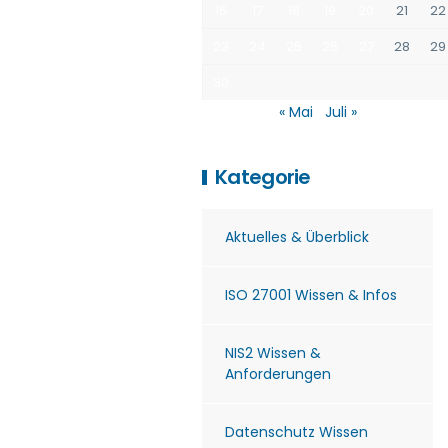
16
17
18
19
20
21
22
23
24
25
26
27
28
29
30
« Mai
Juli »
Kategorie
Aktuelles & Überblick
ISO 27001 Wissen & Infos
NIS2 Wissen &
Anforderungen
Datenschutz Wissen