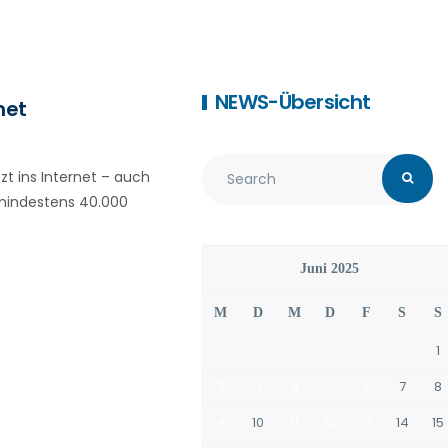
NEWS-Übersicht
net
 ins Internet – auch
 mindestens 40.000
Juni 2025
M
D
M
D
F
S
S
1
2
3
4
5
6
7
8
9
10
11
12
13
14
15