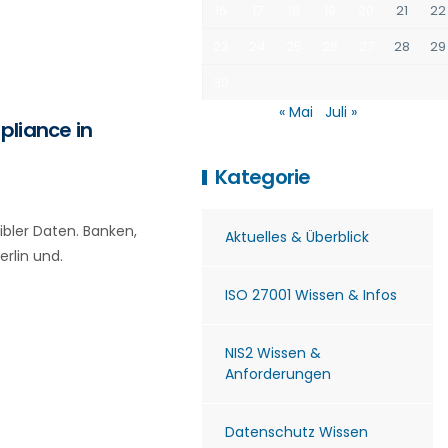
16
17
18
19
20
21
22
23
24
25
26
27
28
29
30
« Mai
Juli »
pliance in
Kategorie
bler Daten. Banken,
Aktuelles & Überblick
rlin und.
ISO 27001 Wissen & Infos
NIS2 Wissen &
Anforderungen
Datenschutz Wissen