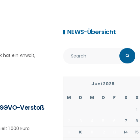
NEWS-Übersicht
 hat ein Anwalt,
Juni 2025
M
D
M
D
F
S
S
 DSGVO-Verstoß
1
2
3
4
5
6
7
8
elt 1.000 Euro
9
10
11
12
13
14
15