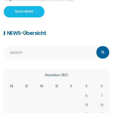
READ MORE
NEWS-Übersicht
Dezember 2025
M
D
M
D
F
S
S
1
2
3
4
5
6
7
8
9
10
11
12
13
14