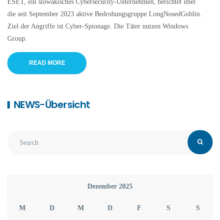
ESET, ein slowakisches Cybersecurity-Unternehmen, berichtet über
die seit September 2023 aktive Bedrohungsgruppe LongNosedGoblin.
Ziel der Angriffe ist Cyber-Spionage. Die Täter nutzen Windows
Group.
READ MORE
NEWS-Übersicht
Dezember 2025
M
D
M
D
F
S
S