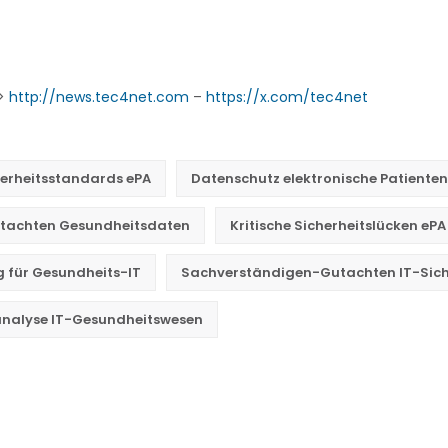
->
http://news.tec4net.com
–
https://x.com/tec4net
herheitsstandards ePA
Datenschutz elektronische Patiente
utachten Gesundheitsdaten
Kritische Sicherheitslücken ePA
für Gesundheits-IT
Sachverständigen-Gutachten IT-Sich
nalyse IT-Gesundheitswesen