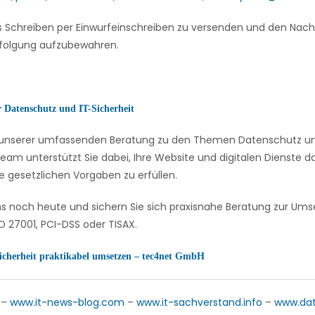
 Schreiben per Einwurfeinschreiben zu versenden und den Nach
folgung aufzubewahren.
r Datenschutz und IT-Sicherheit
on unserer umfassenden Beratung zu den Themen Datenschutz und
eam unterstützt Sie dabei, Ihre Website und digitalen Dienste
e gesetzlichen Vorgaben zu erfüllen.
ns noch heute und sichern Sie sich praxisnahe Beratung zur U
 27001, PCI-DSS oder TISAX.
icherheit praktikabel umsetzen – tec4net GmbH
–
www.it-news-blog.com
–
www.it-sachverstand.info
–
www.da