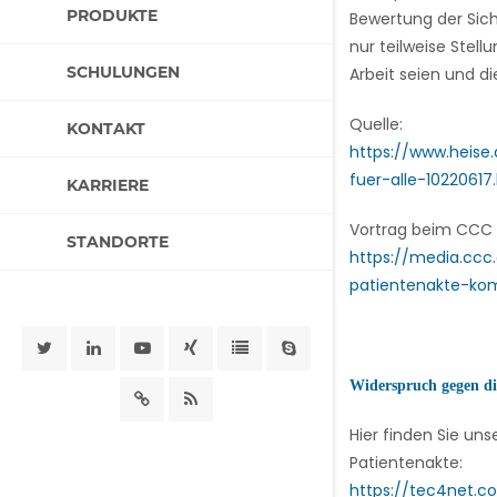
PRODUKTE
Bewertung der Sich
nur teilweise Ste
SCHULUNGEN
Arbeit seien und d
Quelle:
KONTAKT
https://www.heise
fuer-alle-10220617
KARRIERE
Vortrag beim CCC
STANDORTE
https://media.ccc
patientenakte-kom
Widerspruch gegen di
Hier finden Sie un
Patientenakte:
https://tec4net.c