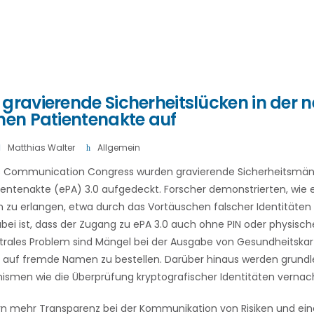
gravierende Sicherheitslücken in der 
hen Patientenakte auf
Matthias Walter
Allgemein
 Communication Congress wurden gravierende Sicherheitsmäng
ientenakte (ePA) 3.0 aufgedeckt. Forscher demonstrierten, wie ei
 zu erlangen, etwa durch das Vortäuschen falscher Identitäten
dabei ist, dass der Zugang zu ePA 3.0 auch ohne PIN oder physisc
entrales Problem sind Mängel bei der Ausgabe von Gesundheitskar
e auf fremde Namen zu bestellen. Darüber hinaus werden grund
smen wie die Überprüfung kryptografischer Identitäten vernach
ern mehr Transparenz bei der Kommunikation von Risiken und ei