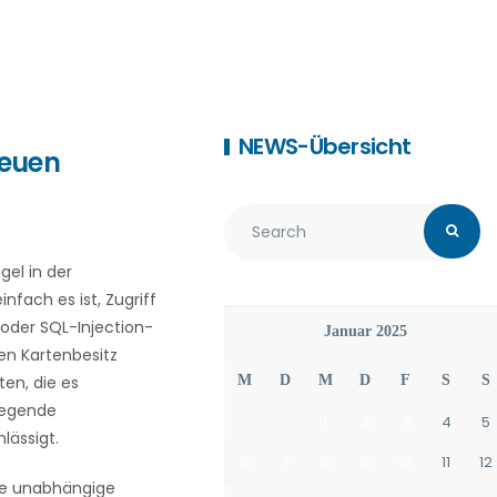
NEWS-Übersicht
neuen
el in der
nfach es ist, Zugriff
 oder SQL-Injection-
Januar 2025
hen Kartenbesitz
ten, die es
M
D
M
D
F
S
S
legende
1
2
3
4
5
lässigt.
6
7
8
9
10
11
12
ne unabhängige