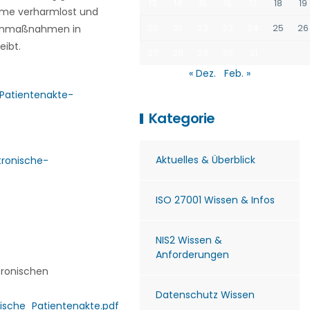
13
14
15
16
17
18
19
bleme verharmlost und
20
21
22
23
24
25
26
egenmaßnahmen in
eibt.
27
28
29
30
31
« Dez.
Feb. »
Patientenakte-
Kategorie
Aktuelles & Überblick
tronische-
ISO 27001 Wissen & Infos
NIS2 Wissen &
Anforderungen
tronischen
Datenschutz Wissen
ische_Patientenakte.pdf