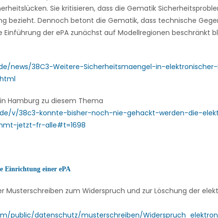
erheitslücken. Sie kritisieren, dass die Gematik Sicherheitspro
llung bezieht. Dennoch betont die Gematik, dass technische G
ie Einführung der ePA zunächst auf Modellregionen beschränkt bl
.de/news/38C3-Weitere-Sicherheitsmaengel-in-elektronischer-
.html
 in Hamburg zu diesem Thema
.de/v/38c3-konnte-bisher-noch-nie-gehackt-werden-die-elek
mt-jetzt-fr-alle#t=1698
e Einrichtung einer ePA
ser Musterschreiben zum Widerspruch und zur Löschung der elek
om/public/datenschutz/musterschreiben/Widerspruch_elektron