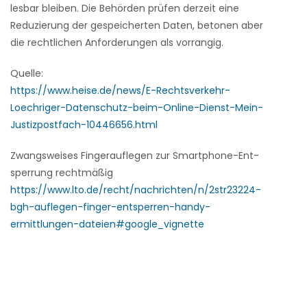
lesbar bleiben. Die Behörden prüfen derzeit eine
Reduzierung der gespeicherten Daten, betonen aber
die rechtlichen Anforderungen als vorrangig.
Quelle:
https://www.heise.de/news/E-Rechtsverkehr-
Loechriger-Datenschutz-beim-Online-Dienst-Mein-
Justizpostfach-10446656.html
Zwangs­weises Fin­ger­auf­legen zur Smart­phone-Ent­
sper­rung recht­mäßig
https://www.lto.de/recht/nachrichten/n/2str23224-
bgh-auflegen-finger-entsperren-handy-
ermittlungen-dateien#google_vignette